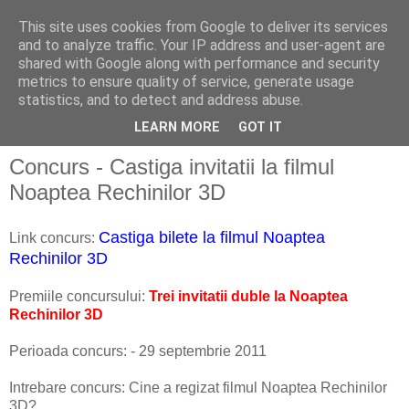
This site uses cookies from Google to deliver its services
and to analyze traffic. Your IP address and user-agent are
shared with Google along with performance and security
metrics to ensure quality of service, generate usage
Concursuri
statistics, and to detect and address abuse.
LEARN MORE
GOT IT
Concurs - Castiga invitatii la filmul
Noaptea Rechinilor 3D
Castiga bilete la filmul Noaptea
Link concurs:
Rechinilor 3D
Premiile concursului:
Trei invitatii duble la Noaptea
Rechinilor 3D
Perioada concurs: - 29 septembrie 2011
Intrebare concurs: Cine a regizat filmul Noaptea Rechinilor
3D?